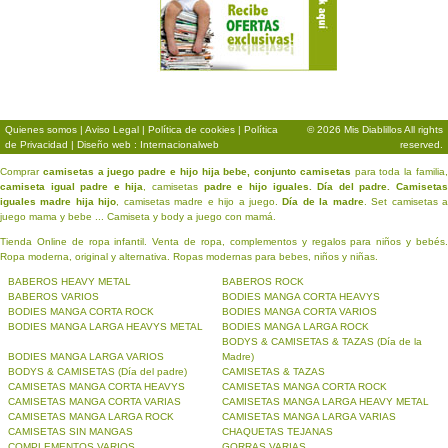
Quienes somos
|
Aviso Legal
|
Política de cookies
|
Política
© 2026 Mis Diablillos All rights
de Privacidad
| Diseño web : Internacionalweb
reserved.
Comprar
camisetas a juego padre e hijo hija bebe, conjunto camisetas
para toda la familia
camiseta igual padre e hija
, camisetas
padre e hijo iguales. Día del padre. Camiseta
iguales madre hija hijo
, camisetas madre e hijo a juego.
Día de la madre
. Set camisetas a
juego mama y bebe ... Camiseta y body a juego con mamá.
Tienda Online de ropa infantil. Venta de ropa, complementos y regalos para niños y bebés.
Ropa moderna, original y alternativa. Ropas modernas para bebes, niños y niñas.
BABEROS HEAVY METAL
BABEROS ROCK
BABEROS VARIOS
BODIES MANGA CORTA HEAVYS
BODIES MANGA CORTA ROCK
BODIES MANGA CORTA VARIOS
BODIES MANGA LARGA HEAVYS METAL
BODIES MANGA LARGA ROCK
BODYS & CAMISETAS & TAZAS (Día de la
BODIES MANGA LARGA VARIOS
Madre)
BODYS & CAMISETAS (Día del padre)
CAMISETAS & TAZAS
CAMISETAS MANGA CORTA HEAVYS
CAMISETAS MANGA CORTA ROCK
CAMISETAS MANGA CORTA VARIAS
CAMISETAS MANGA LARGA HEAVY METAL
CAMISETAS MANGA LARGA ROCK
CAMISETAS MANGA LARGA VARIAS
CAMISETAS SIN MANGAS
CHAQUETAS TEJANAS
COMPLEMENTOS VARIOS
GORRAS VARIAS