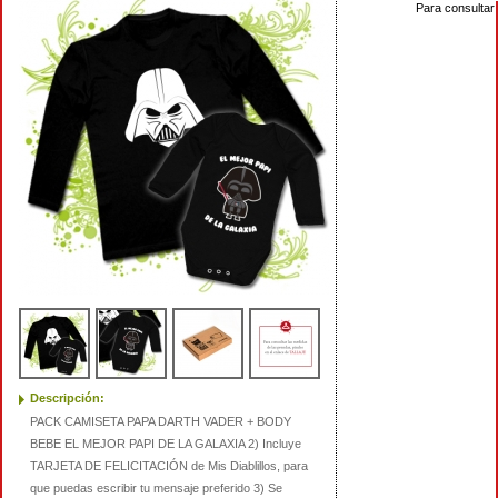
Para consultar 
Descripción:
PACK CAMISETA PAPA DARTH VADER + BODY
BEBE EL MEJOR PAPI DE LA GALAXIA 2) Incluye
TARJETA DE FELICITACIÓN de Mis Diablillos, para
que puedas escribir tu mensaje preferido 3) Se