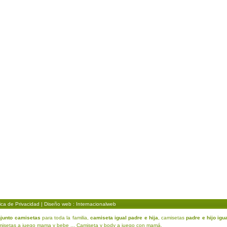
tica de Privacidad
| Diseño web : Internacionalweb
njunto camisetas
para toda la familia,
camiseta igual padre e hija
, camisetas
padre e hijo igu
amisetas a juego mama y bebe ... Camiseta y body a juego con mamá.