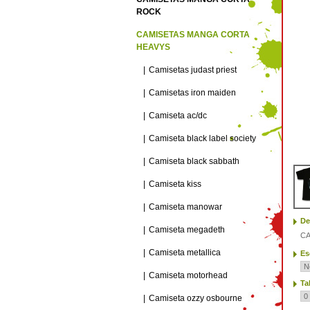
ROCK
CAMISETAS MANGA CORTA
HEAVYS
Camisetas judast priest
Camisetas iron maiden
Camiseta ac/dc
Camiseta black label society
Camiseta black sabbath
Camiseta kiss
Camiseta manowar
De
Camiseta megadeth
CA
Camiseta metallica
Es
Camiseta motorhead
Ta
Camiseta ozzy osbourne