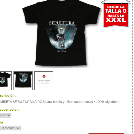
scripción:
MISETA SEPULTURA KAIROS para bebés y niños super metals • 100% algodón •
coger color:
lla