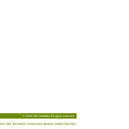
© 2026 Mis Diablillos All rights reserved.
ales. Día del padre. Camisetas iguales madre hija hijo
,