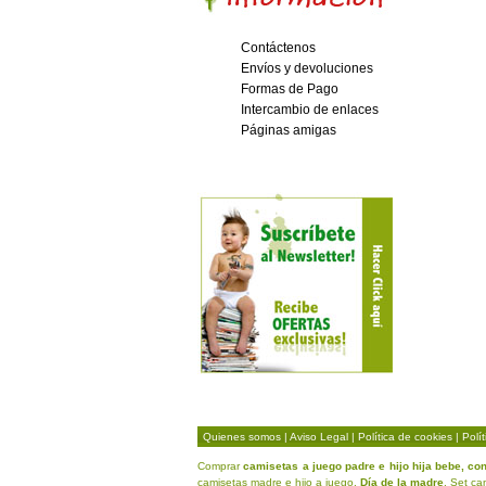
Contáctenos
Envíos y devoluciones
Formas de Pago
Intercambio de enlaces
Páginas amigas
Quienes somos
|
Aviso Legal
|
Política de cookies
|
Polí
Comprar
camisetas a juego padre e hijo hija bebe, co
camisetas madre e hijo a juego.
Día de la madre
. Set c