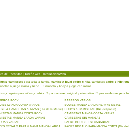
tica de Privacidad
| Diseño web : Internacionalweb
njunto camisetas
para toda la familia,
camiseta igual padre e hija
, camisetas
padre e hijo igu
amisetas a juego mama y bebe ... Camiseta y body a juego con mamá.
ntos y regalos para niños y bebés. Ropa moderna, original y alternativa. Ropas modernas para be
BEROS ROCK
BABEROS VARIOS
DIES MANGA CORTA VARIOS
BODIES MANGA LARGA HEAVYS METAL
YS & CAMISETAS & TAZAS (Día de la Madre)
BODYS & CAMISETAS (Día del padre)
MISETAS MANGA CORTA ROCK
CAMISETAS MANGA CORTA VARIAS
MISETAS MANGA LARGA VARIAS
CAMISETAS SIN MANGAS
RRAS VARIAS
PACKS BODIES + SECABABITAS
CKS REGALO PAPA & MAMA MANGA LARGA
PACKS REGALO PAPA MANGA CORTA (Día del