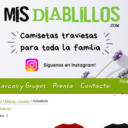
Real
arcas y Grupos
Prensa
Contacto
io
>
Marcas y Grupos
> RAINBOW
INBOW
ina
1