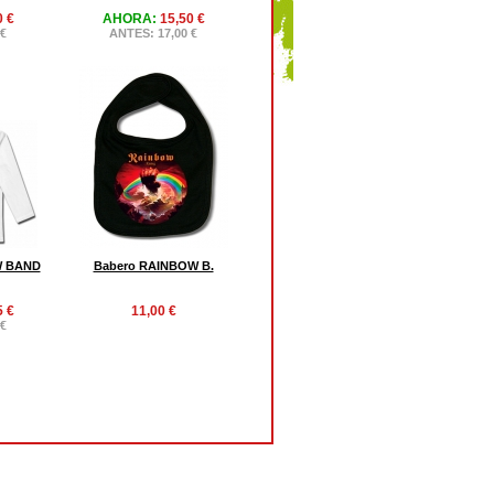
0 €
AHORA:
15,50 €
 €
ANTES: 17,00 €
W BAND
Babero RAINBOW B.
5 €
11,00 €
 €