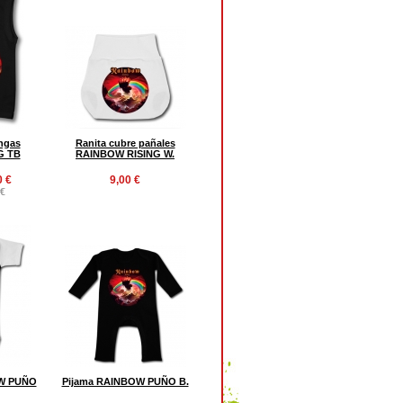
ngas
Ranita cubre pañales
G TB
RAINBOW RISING W.
0 €
9,00 €
 €
W PUÑO
Pijama RAINBOW PUÑO B.