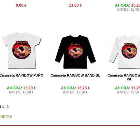
9,00 €
11,00 €
AHORA:
15,2
ANTES: 16,60
Camiseta RAINBOW PUÑO
Camiseta RAINBOW BAND BL
Camiseta RAINBO
WL
AHORA:
13,90 €
AHORA:
15,75 €
AHORA:
15,7
ANTES: 15,50 €
ANTES: 17,50 €
ANTES: 17,50
ina
1
INBOW