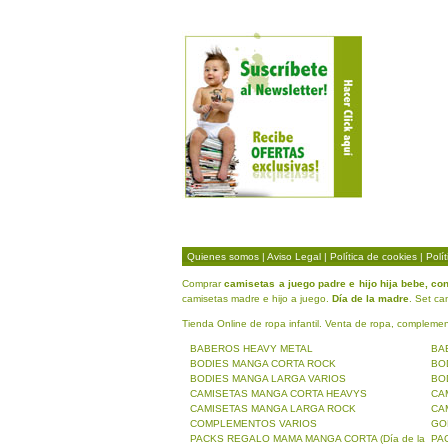
Quienes somos
|
Aviso Legal
|
Política de cookies
|
Polí
Comprar
camisetas a juego padre e hijo hija bebe, co
camisetas madre e hijo a juego.
Día de la madre
. Set c
Tienda Online de ropa infantil. Venta de ropa, compleme
BABEROS HEAVY METAL
BA
BODIES MANGA CORTA ROCK
BO
BODIES MANGA LARGA VARIOS
BOD
CAMISETAS MANGA CORTA HEAVYS
CA
CAMISETAS MANGA LARGA ROCK
CA
COMPLEMENTOS VARIOS
GO
PACKS REGALO MAMA MANGA CORTA (Día de la
PA