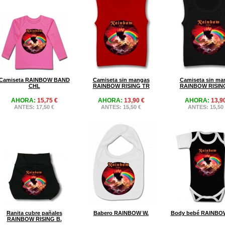
Camiseta RAINBOW BAND
Camiseta sin mangas
Camiseta sin ma
CHL
RAINBOW RISING TR
RAINBOW RISIN
AHORA:
15,75 €
AHORA:
13,90 €
AHORA:
13,9
ANTES: 17,50 €
ANTES: 15,50 €
ANTES: 15,50
Ranita cubre pañales
Babero RAINBOW W.
Body bebé RAINBO
RAINBOW RISING B.