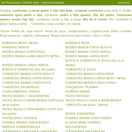
de Privacidad
| Diseño web : Internacionalweb
reserved.
Comprar
camisetas a juego padre e hijo hija bebe, conjunto camisetas
para toda la familia
camiseta igual padre e hija
, camisetas
padre e hijo iguales. Día del padre. Camiseta
iguales madre hija hijo
, camisetas madre e hijo a juego.
Día de la madre
. Set camisetas a
juego mama y bebe ... Camiseta y body a juego con mamá.
Tienda Online de ropa infantil. Venta de ropa, complementos y regalos para niños y bebés.
Ropa moderna, original y alternativa. Ropas modernas para bebes, niños y niñas.
BABEROS HEAVY METAL
BABEROS ROCK
BABEROS VARIOS
BODIES MANGA CORTA HEAVYS
BODIES MANGA CORTA ROCK
BODIES MANGA CORTA VARIOS
BODIES MANGA LARGA HEAVYS METAL
BODIES MANGA LARGA ROCK
BODYS & CAMISETAS & TAZAS (Día de la
BODIES MANGA LARGA VARIOS
Madre)
BODYS & CAMISETAS (Día del padre)
CAMISETAS & TAZAS
CAMISETAS MANGA CORTA HEAVYS
CAMISETAS MANGA CORTA ROCK
CAMISETAS MANGA CORTA VARIAS
CAMISETAS MANGA LARGA HEAVY METAL
CAMISETAS MANGA LARGA ROCK
CAMISETAS MANGA LARGA VARIAS
CAMISETAS SIN MANGAS
CHAQUETAS TEJANAS
COMPLEMENTOS VARIOS
GORRAS VARIAS
PACKS BODIES + SECABABITAS
PACKS NAVIDAD
PACKS REGALO MAMA MANGA CORTA (Día
PACKS REGALO PAPA & MAMA MANGA
de la madre)
LARGA (Día del padre - Madre)
PACKS REGALO PAPA MANGA CORTA (Día
del padre)
PACKS SUDADERAS
PANTALONES TEJANOS
PIJAMAS MANGA CORTA BEBES
PIJAMAS MANGA LARGA BEBES
PLACAS BEBE A BORDO
RANITAS CUBREPAÑALES
SECA BABITAS
SUDADERAS CAPUCHA & CHAQUETAS
SUDADERAS SIN CAPUCHA