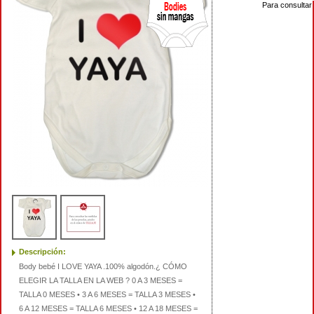
Para consultar 
Descripción:
Body bebé I LOVE YAYA .100% algodón.¿ CÓMO
ELEGIR LA TALLA EN LA WEB ? 0 A 3 MESES =
TALLA 0 MESES • 3 A 6 MESES = TALLA 3 MESES •
6 A 12 MESES = TALLA 6 MESES • 12 A 18 MESES =