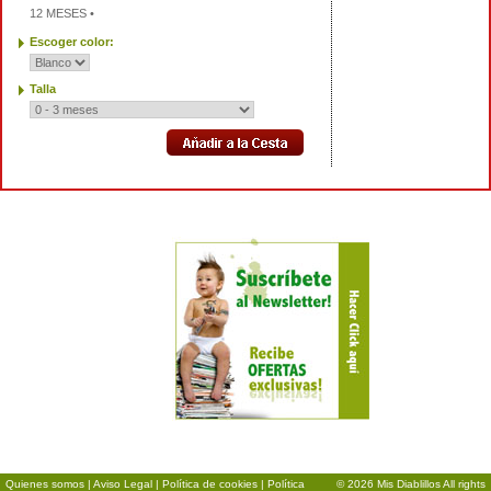
12 MESES •
Escoger color:
Talla
Quienes somos
|
Aviso Legal
|
Política de cookies
|
Política
© 2026 Mis Diablillos All rights