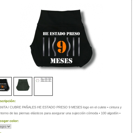
scripción:
NITA / CUBRE PAÑALES HE ESTADO PRESO 9 MESES logo en el culete • cintura y
ntorno de las piernas elásticos para asegurar una sujección cómoda • 100 algodón •
coger color: